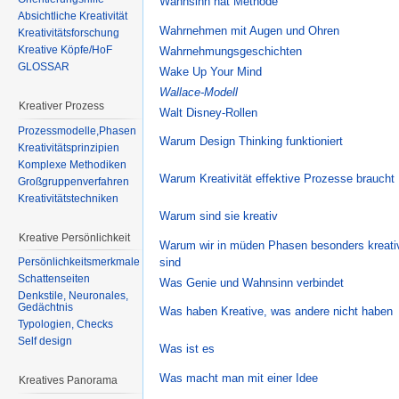
Wahnsinn hat Methode
Absichtliche Kreativität
Wahrnehmen mit Augen und Ohren
Kreativitätsforschung
Kreative Köpfe/HoF
Wahrnehmungsgeschichten
GLOSSAR
Wake Up Your Mind
Wallace-Modell
Kreativer Prozess
Walt Disney-Rollen
Prozessmodelle,Phasen
Warum Design Thinking funktioniert
Kreativitätsprinzipien
Komplexe Methodiken
Warum Kreativität effektive Prozesse braucht
Großgruppenverfahren
Kreativitätstechniken
Warum sind sie kreativ
Kreative Persönlichkeit
Warum wir in müden Phasen besonders kreati
sind
Persönlichkeitsmerkmale
Schattenseiten
Was Genie und Wahnsinn verbindet
Denkstile, Neuronales,
Gedächtnis
Was haben Kreative, was andere nicht haben
Typologien, Checks
Self design
Was ist es
Was macht man mit einer Idee
Kreatives Panorama