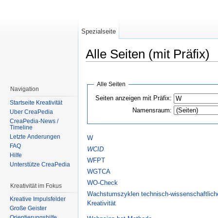
Spezialseite
Alle Seiten (mit Präfix)
Wechseln zu:
Navigation
,
Suche
Alle Seiten
Navigation
Seiten anzeigen mit Präfix:
Startseite Kreativität
Namensraum:
Über CreaPedia
CreaPedia-News /
Timeline
Letzte Änderungen
W
FAQ
WCID
Hilfe
WFPT
Unterstütze CreaPedia
WGTCA
WO-Check
Kreativität im Fokus
Wachstumszyklen technisch-wissenschaftlich
Kreative Impulsfelder
Kreativität
Große Geister
Orientierungshilfe