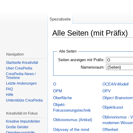
Spezialseite
Alle Seiten (mit Präfix)
Wechseln zu:
Navigation
,
Suche
Alle Seiten
Navigation
Seiten anzeigen mit Präfix:
Startseite Kreativität
Namensraum:
Über CreaPedia
CreaPedia-News /
Timeline
Letzte Änderungen
O
OCEAN-Modell
FAQ
OPM
OPV
Hilfe
Oberfläche
Object Brainstor
Unterstütze CreaPedia
Objekt-
Objektkunst
Fokussierungstechnik
Kreativität im Fokus
Oblivionismus - V
Oblivionismus (Artikel)
Kreative Impulsfelder
modernen Wissen
Große Geister
Odyssey of the mind
Offenheit
Orientierungshilfe