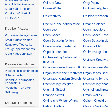
Old and New
Oleg Popov
Absichtliche Kreativität
Olwen Wolfe
On Creativity, In
Kreativitätsforschung
Kreative Köpfe/HoF
On creativity
On idea manage
GLOSSAR
One plus one equals three
Ontario Science 
Kreativer Prozess
OpenIdeo
OpenInnovators
Open Space
Open Space Beta
Prozessmodelle,Phasen
Kreativitätsprinzipien
Open Space in Aktion
Open Space in de
Komplexe Methodiken
Operationale Kreativität
Operator MZK
Großgruppenverfahren
Oppositionsreflex
Optimierungspha
Kreativitätstechniken
Orchestrating Collaboration
Ordinäre Kreativit
at Work
Kreative Persönlichkeit
Organisationale Kreativität
Organisations-Mo
Persönlichkeitsmerkmale
Organisatorische Kreativität
Organisches Den
Schattenseiten
Organized Random Search
Organizing for th
Denkstile, Neuronales,
Gedächtnis
Orientierungslosigkeit
Orientierungspha
Typologien, Checks
Originalitätstest
Originell und krea
Self design
Orlando Serrell
Orson Welles
Orville und Wilbur Wright
Osborn-Checklist
Kreatives Panorama
Osborn Gallery
Osborncheckliste