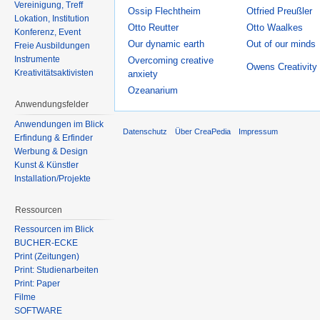
Vereinigung, Treff
Ossip Flechtheim
Otfried Preußler
Lokation, Institution
Otto Reutter
Otto Waalkes
Konferenz, Event
Our dynamic earth
Out of our minds
Freie Ausbildungen
Instrumente
Overcoming creative
Owens Creativity
Kreativitätsaktivisten
anxiety
Ozeanarium
Anwendungsfelder
Anwendungen im Blick
Datenschutz
Über CreaPedia
Impressum
Erfindung & Erfinder
Werbung & Design
Kunst & Künstler
Installation/Projekte
Ressourcen
Ressourcen im Blick
BÜCHER-ECKE
Print (Zeitungen)
Print: Studienarbeiten
Print: Paper
Filme
SOFTWARE