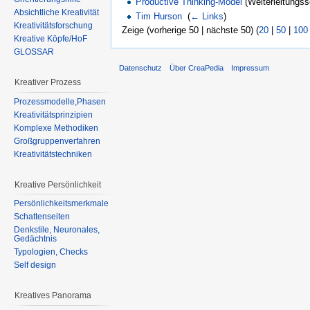
Productive Thinking-Model
(Weiterleitungsse
Absichtliche Kreativität
Tim Hurson
‎
(
← Links
)
Kreativitätsforschung
Zeige (vorherige 50 | nächste 50) (
20
|
50
|
100
Kreative Köpfe/HoF
GLOSSAR
Datenschutz
Über CreaPedia
Impressum
Kreativer Prozess
Prozessmodelle,Phasen
Kreativitätsprinzipien
Komplexe Methodiken
Großgruppenverfahren
Kreativitätstechniken
Kreative Persönlichkeit
Persönlichkeitsmerkmale
Schattenseiten
Denkstile, Neuronales,
Gedächtnis
Typologien, Checks
Self design
Kreatives Panorama