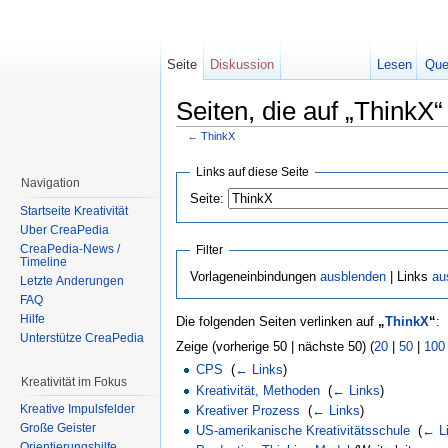
Seite
Diskussion
Lesen
Que
Seiten, die auf „ThinkX“
←
ThinkX
Wechseln zu:
Navigation
,
Suche
Links auf diese Seite
Navigation
Seite:
Startseite Kreativität
Über CreaPedia
CreaPedia-News /
Filter
Timeline
Vorlageneinbindungen
ausblenden
| Links
au
Letzte Änderungen
FAQ
Hilfe
Die folgenden Seiten verlinken auf
„
ThinkX
“
:
Unterstütze CreaPedia
Zeige (vorherige 50 | nächste 50) (
20
|
50
|
100
CPS
‎
(
← Links
)
Kreativität im Fokus
Kreativität, Methoden
‎
(
← Links
)
Kreative Impulsfelder
Kreativer Prozess
‎
(
← Links
)
Große Geister
US-amerikanische Kreativitätsschule
‎
(
← L
Orientierungshilfe