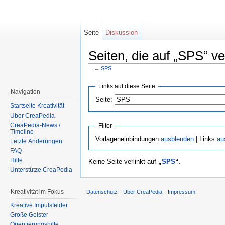
Seite
Diskussion
Seiten, die auf „SPS“ ve
←
SPS
Wechseln zu:
Navigation
,
Suche
Links auf diese Seite
Navigation
Seite:
Startseite Kreativität
Über CreaPedia
CreaPedia-News /
Filter
Timeline
Vorlageneinbindungen
ausblenden
| Links
au
Letzte Änderungen
FAQ
Hilfe
Keine Seite verlinkt auf
„
SPS
“
.
Unterstütze CreaPedia
Kreativität im Fokus
Datenschutz
Über CreaPedia
Impressum
Kreative Impulsfelder
Große Geister
Orientierungshilfe