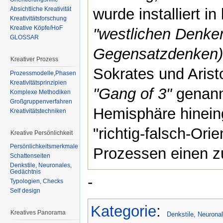
wurde installiert 
Absichtliche Kreativität
Kreativitätsforschung
Kreative Köpfe/HoF
"westlichen Denken
GLOSSAR
Gegensatzdenken
Kreativer Prozess
Sokrates und Arist
Prozessmodelle,Phasen
Kreativitätsprinzipien
"Gang of 3"
genannt
Komplexe Methodiken
Großgruppenverfahren
Hemisphäre hinein
Kreativitätstechniken
"richtig-falsch-Orie
Kreative Persönlichkeit
Persönlichkeitsmerkmale
Prozessen einen z
Schattenseiten
Denkstile, Neuronales,
Gedächtnis
-
Typologien, Checks
Self design
Kategorie
:
Kreatives Panorama
Denkstile, Neurona