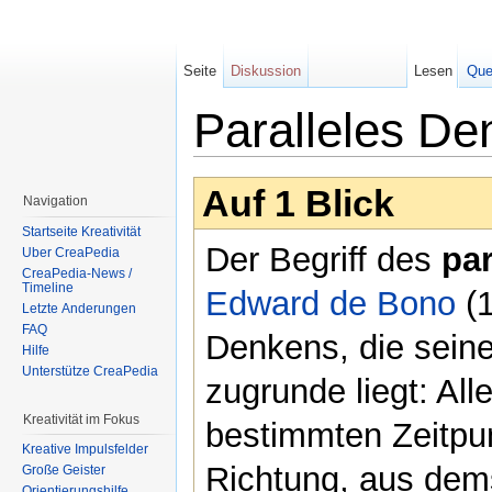
Seite
Diskussion
Lesen
Que
Paralleles De
Wechseln zu:
Navigation
,
Suche
Auf 1 Blick
Navigation
Startseite Kreativität
Der Begriff des
pa
Über CreaPedia
CreaPedia-News /
Timeline
Edward de Bono
(1
Letzte Änderungen
FAQ
Denkens, die sein
Hilfe
Unterstütze CreaPedia
zugrunde liegt: All
Kreativität im Fokus
bestimmten Zeitpu
Kreative Impulsfelder
Richtung, aus dem
Große Geister
Orientierungshilfe