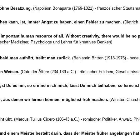
 ohne Besatzung.
(Napoléon Bonaparte (1769-1821) - französischer Staatsma
en kann, ist, immer Angst zu haben, einen Fehler zu machen.
(Dietrich
st important human resource of all. Without creativity, there would be no
ischer Mediziner, Psychologe und Lehrer für kreatives Denken)
bald man aufhört, treibt man zurück.
(Benjamin Britten (1913-1976) - bedeu
on Weisen.
(Cato der Ältere (234-139 a.C.) - römischer Feldherr, Geschichtssc
st Du es mir, so erinnere ich mich; lässt Du mich teilhaben, so lerne ic
er, aus denen wir lernen können, möglichst früh machen.
(Winston Churchil
ht übt.
(Marcus Tullius Cicero (106-43 a.C.) - römischer Politiker, Anwalt, Ph
d einem Meister besteht darin, dass der Meister früher angefangen hat