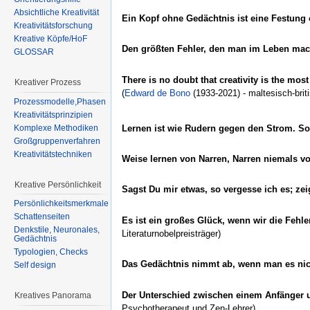
Absichtliche Kreativität
Ein Kopf ohne Gedächtnis ist eine Festung
Kreativitätsforschung
Kreative Köpfe/HoF
Den größten Fehler, den man im Leben mach
GLOSSAR
There is no doubt that creativity is the mo
Kreativer Prozess
(
Edward de Bono
(1933-2021) - maltesisch-brit
Prozessmodelle,Phasen
Kreativitätsprinzipien
Lernen ist wie Rudern gegen den Strom. So
Komplexe Methodiken
Großgruppenverfahren
Kreativitätstechniken
Weise lernen von Narren, Narren niemals v
Kreative Persönlichkeit
Sagst Du mir etwas, so vergesse ich es; zeig
Persönlichkeitsmerkmale
Schattenseiten
Es ist ein großes Glück, wenn wir die Fehl
Denkstile, Neuronales,
Literaturnobelpreisträger)
Gedächtnis
Typologien, Checks
Das Gedächtnis nimmt ab, wenn man es nic
Self design
Der Unterschied zwischen einem Anfänger un
Kreatives Panorama
Psychotherapeut und Zen-Lehrer)