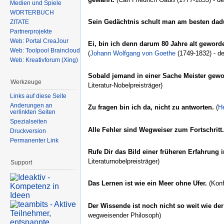
Medien und Spiele
WÖRTERBUCH
Sein Gedächtnis schult man am besten dad
ZITATE
Partnerprojekte
Web: Portal CreaJour
Ei, bin ich denn darum 80 Jahre alt geword
Web: Toolpool Braincloud
(
Johann Wolfgang von Goethe
(1749-1832) - de
Web: Kreativforum (Xing)
Sobald jemand in einer Sache Meister gewor
Werkzeuge
Literatur-Nobelpreisträger)
Links auf diese Seite
Änderungen an
Zu fragen bin ich da, nicht zu antworten.
(
H
verlinkten Seiten
Spezialseiten
Alle Fehler sind Wegweiser zum Fortschritt.
Druckversion
Permanenter Link
Rufe Dir das Bild einer früheren Erfahrung 
Literaturnobelpreisträger)
Support
Das Lernen ist wie ein Meer ohne Ufer.
(Konf
Der Wissende ist noch nicht so weit wie de
wegweisender Philosoph)