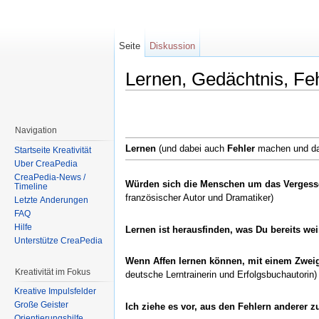
Seite
Diskussion
Lernen, Gedächtnis, Fe
Wechseln zu:
Navigation
,
Suche
Navigation
Lernen
(und dabei auch
Fehler
machen und dav
Startseite Kreativität
Über CreaPedia
CreaPedia-News /
Würden sich die Menschen um das Vergessen
Timeline
französischer Autor und Dramatiker)
Letzte Änderungen
FAQ
Hilfe
Lernen ist herausfinden, was Du bereits wei
Unterstütze CreaPedia
Wenn Affen lernen können, mit einem Zweig
Kreativität im Fokus
deutsche Lerntrainerin und Erfolgsbuchautorin)
Kreative Impulsfelder
Große Geister
Ich ziehe es vor, aus den Fehlern anderer 
Orientierungshilfe