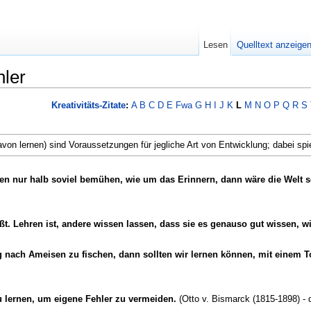
Lesen
Quelltext anzeige
hler
Kreativitäts-Zitate
:
A
B
C
D
E
Fwa
G
H
I
J
K
L
M
N
O
P
Q
R
S
on lernen) sind Voraussetzungen für jegliche Art von Entwicklung; dabei spi
 nur halb soviel bemühen, wie um das Erinnern, dann wäre die Welt sch
ßt. Lehren ist, andere wissen lassen, dass sie es genauso gut wissen, wi
 nach Ameisen zu fischen, dann sollten wir lernen können, mit einem T
zu lernen, um eigene Fehler zu vermeiden.
(Otto v. Bismarck (1815-1898) -