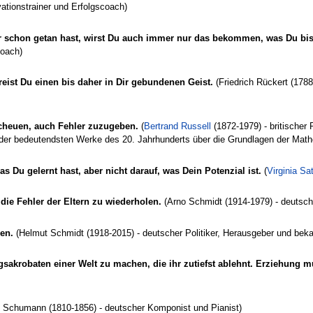
ationstrainer und Erfolgscoach)
r schon getan hast, wirst Du auch immer nur das bekommen, was Du b
coach)
freist Du einen bis daher in Dir gebundenen Geist.
(Friedrich Rückert (1788
 scheuen, auch Fehler zuzugeben.
(
Bertrand Russell
(1872-1979) - britischer 
s der bedeutendsten Werke des 20. Jahrhunderts über die Grundlagen der Math
as Du gelernt hast, aber nicht darauf, was Dein Potenzial ist.
(
Virginia Sat
 die Fehler der Eltern zu wiederholen.
(Arno Schmidt (1914-1979) - deutsche
gen.
(Helmut Schmidt (1918-2015) - deutscher Politiker, Herausgeber und bek
gsakrobaten einer Welt zu machen, die ihr zutiefst ablehnt. Erziehung 
 Schumann (1810-1856) - deutscher Komponist und Pianist)