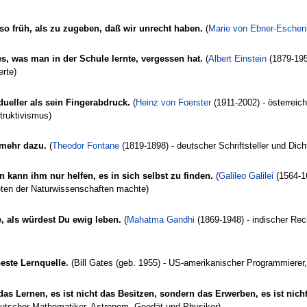
 so früh, als zu zugeben, daß wir unrecht haben.
(
Marie von Ebner-Esche
es, was man in der Schule lernte, vergessen hat.
(
Albert Einstein
(1879-195
erte)
dueller als sein Fingerabdruck.
(
Heinz von Foerster
(1911-2002) - österreic
truktivismus)
 mehr dazu.
(
Theodor Fontane
(1819-1898) - deutscher Schriftsteller und Dich
kann ihm nur helfen, es in sich selbst zu finden.
(
Galileo Galilei
(1564-16
ten der Naturwissenschaften machte)
, als würdest Du ewig leben.
(
Mahatma Gandhi
(1869-1948) - indischer Rech
este Lernquelle.
(Bill Gates (geb. 1955) - US-amerikanischer Programmierer
 das Lernen, es ist nicht das Besitzen, sondern das Erwerben, es ist 
eutscher Mathematiker, Astronom, Geodät und Physiker)