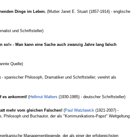
rnenden Dinge im Leben.
(Mutter Janet E. Stuart (1857-1914) - englische
nalist und Schriftsteller)
n so!« - Man kann eine Sache auch zwanzig Jahre lang falsch
nnte Quelle)
 spanischer Philosoph, Dramatiker und Schriftsteller; verehrt als
auf es ankommt!
(
Hellmut Walters
(1930-1985) - deutscher Schriftsteller)
statt mehr vom gleichen Falschen!
(
Paul Watzlawick
(1921-2007) -
e, Philosoph und Buchautor, der als "Kommunikations-Papst" Weltgeltung
erikanische Managementlegende, der als einer der erfolgreichsten