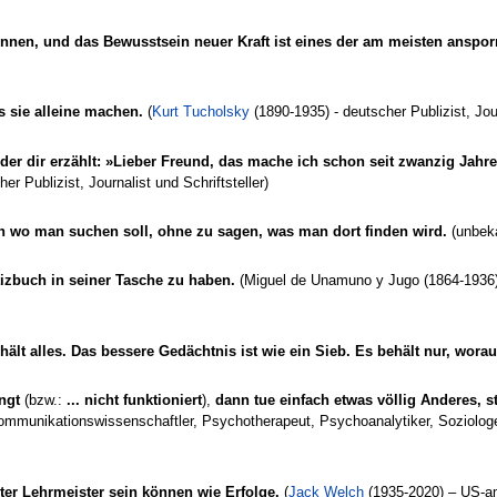
nnen, und das Bewusstsein neuer Kraft ist eines der am meisten anspo
s sie alleine machen.
(
Kurt Tucholsky
(1890-1935) - deutscher Publizist, Jour
er dir erzählt: »Lieber Freund, das mache ich schon seit zwanzig Jahre
er Publizist, Journalist und Schriftsteller)
en wo man suchen soll, ohne zu sagen, was man dort finden wird.
(unbeka
tizbuch in seiner Tasche zu haben.
(Miguel de Unamuno y Jugo (1864-1936) -
hält alles. Das bessere Gedächtnis ist wie ein Sieb. Es behält nur, wor
ngt
(bzw.:
... nicht funktioniert
),
dann tue einfach etwas völlig Anderes, 
ommunikationswissenschaftler, Psychotherapeut, Psychoanalytiker, Soziolog
ter Lehrmeister sein können wie Erfolge.
(
Jack Welch
(1935-2020) – US-am