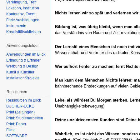
Vereinigung, Treff
Lokation, Institution
Nichts lernen wir so spät und verlernen wir
Konferenz, Event
Freie Ausbildungen
Instrumente
Bildung ist, was übrig bleibt, wenn man all
Kreativitätsaktivisten
das Verständnis von Raum und Zeit revolutioni
Anwendungsfelder
Der Lernstil eines Menschen ist noch indivi
Wissenschaft und Vertreter des radikalen Kons
Anwendungen im Blick
Erfindung & Erfinder
Werbung & Design
Wer aufhört Fehler zu machen, lernt Nichts
Kunst & Künstler
Installation/Projekte
Man kann dem Menschen Nichts lehren; man 
bahnbrechende Entdeckungen auf vielen Gebie
Ressourcen
Lebe, als würdest Du Morgen sterben. Lerne
Ressourcen im Blick
Unabhängigkeitsbewegung)
BÜCHER-ECKE
Print (Zeitungen)
Print: Studienarbeiten
Deine unzufriedensten Kunden sind Deine b
Print: Paper
Filme
Wahrlich, es ist nicht das Wissen, sondern
SOFTWARE
gewährt.
(Carl Friedrich Gauß (1777-1855) - d