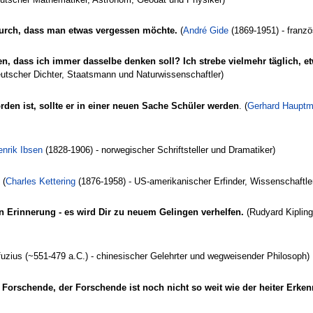
urch, dass man etwas vergessen möchte.
(
André Gide
(1869-1951) - französ
en, dass ich immer dasselbe denken soll? Ich strebe vielmehr täglich, 
utscher Dichter, Staatsmann und Naturwissenschaftler)
den ist, sollte er in einer neuen Sache Schüler werden
. (
Gerhard Haupt
enrik Ibsen
(1828-1906) - norwegischer Schriftsteller und Dramatiker)
(
Charles Kettering
(1876-1958) - US-amerikanischer Erfinder, Wissenschaftle
in Erinnerung - es wird Dir zu neuem Gelingen verhelfen.
(Rudyard Kipling 
uzius (~551-479 a.C.) - chinesischer Gelehrter und wegweisender Philosoph)
r Forschende, der Forschende ist noch nicht so weit wie der heiter Erke