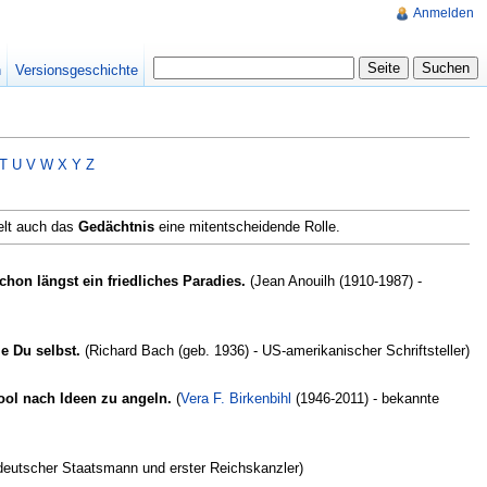
Anmelden
n
Versionsgeschichte
T
U
V
W
X
Y
Z
elt auch das
Gedächtnis
eine mitentscheidende Rolle.
on längst ein friedliches Paradies.
(Jean Anouilh (1910-1987) -
e Du selbst.
(Richard Bach (geb. 1936) - US-amerikanischer Schriftsteller)
ool nach Ideen zu angeln.
(
Vera F. Birkenbihl
(1946-2011) - bekannte
 deutscher Staatsmann und erster Reichskanzler)