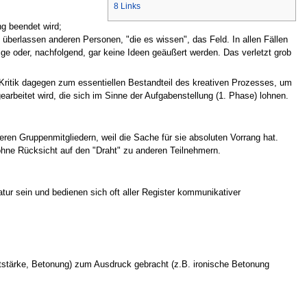
8
Links
g beendet wird;
überlassen anderen Personen, "die es wissen", das Feld. In allen Fällen
ige oder, nachfolgend, gar keine Ideen geäußert werden. Das verletzt grob
ritik dagegen zum essentiellen Bestandteil des kreativen Prozesses, um
arbeitet wird, die sich im Sinne der Aufgabenstellung (1. Phase) lohnen.
eren Gruppenmitgliedern, weil die Sache für sie absoluten Vorrang hat.
ohne Rücksicht auf den "Draht" zu anderen Teilnehmern.
atur sein und bedienen sich oft aller Register kommunikativer
autstärke, Betonung) zum Ausdruck gebracht (z.B. ironische Betonung