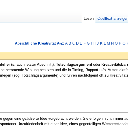
Lesen
Quelltext anzeige
Absichtliche Kreativität A-Z:
A
B
C
D
E
F
G
H
I
J
K
L
M
N
O
P
Q
killer
(s. auch letzter Abschnitt),
Totschlagsargument
oder
Kreativitätsbar
ine hemmende Wirkung besitzen und die in Timing, Rapport u./o. Ausdrucksfo
erlegen (sog. Totschlagsargumente) und führen nachfolgend oft zu Kreativität
ie gegen eine geäußerte Idee vorgebracht werden. Sie erfolgen nicht immer a
r spontaner Unzufriedenheit mit einer Idee, eines gegenteiligen Wissensstan