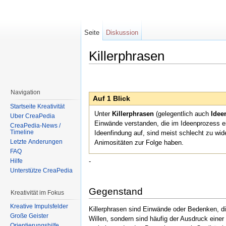
Seite
Diskussion
Killerphrasen
Wechseln zu:
Navigation
,
Suche
Navigation
Auf 1 Blick
Startseite Kreativität
Unter
Killerphrasen
(gelegentlich auch
Ideen
Über CreaPedia
Einwände verstanden, die im Ideenprozess e
CreaPedia-News /
Timeline
Ideenfindung auf, sind meist schlecht zu wid
Letzte Änderungen
Animositäten zur Folge haben.
FAQ
Hilfe
-
Unterstütze CreaPedia
Gegenstand
Kreativität im Fokus
Kreative Impulsfelder
Killerphrasen sind Einwände oder Bedenken, d
Große Geister
Willen, sondern sind häufig der Ausdruck eine
Orientierungshilfe