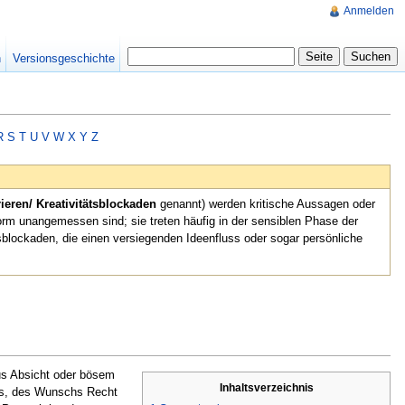
Anmelden
n
Versionsgeschichte
R
S
T
U
V
W
X
Y
Z
rieren/ Kreativitätsblockaden
genannt) werden kritische Aussagen oder
rm unangemessen sind; sie treten häufig in der sensiblen Phase der
sblockaden, die einen versiegenden Ideenfluss oder sogar persönliche
us Absicht oder bösem
Inhaltsverzeichnis
des, des Wunschs Recht