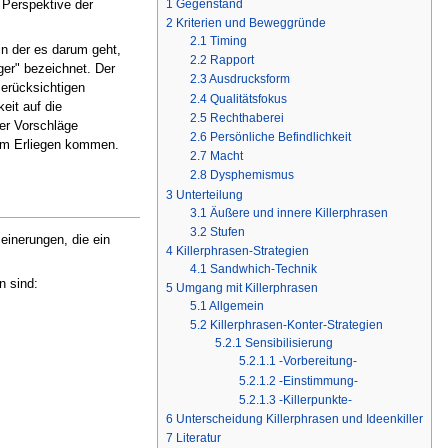
1
Gegenstand
 Perspektive der
2
Kriterien und Beweggründe
2.1
Timing
in der es darum geht,
2.2
Rapport
er" bezeichnet. Der
2.3
Ausdrucksform
Berücksichtigen
2.4
Qualitätsfokus
eit auf die
2.5
Rechthaberei
rer Vorschläge
2.6
Persönliche Befindlichkeit
zum Erliegen kommen.
2.7
Macht
2.8
Dysphemismus
3
Unterteilung
3.1
Äußere und innere Killerphrasen
3.2
Stufen
einerungen, die ein
4
Killerphrasen-Strategien
4.1
Sandwhich-Technik
n sind:
5
Umgang mit Killerphrasen
5.1
Allgemein
5.2
Killerphrasen-Konter-Strategien
5.2.1
Sensibilisierung
5.2.1.1
-Vorbereitung-
5.2.1.2
-Einstimmung-
5.2.1.3
-Killerpunkte-
6
Unterscheidung Killerphrasen und Ideenkiller
7
Literatur