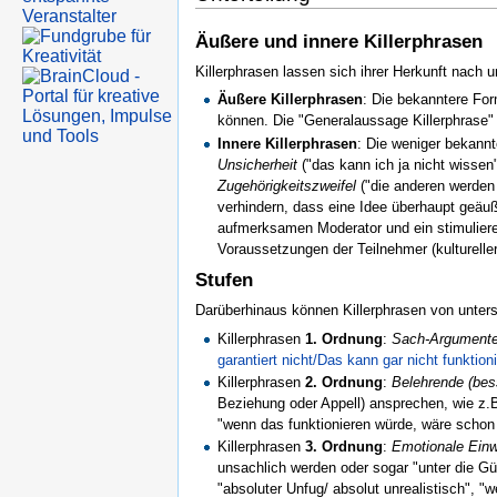
Äußere und innere Killerphrasen
Killerphrasen lassen sich ihrer Herkunft nach u
Äußere Killerphrasen
: Die bekanntere Fo
können. Die "Generalaussage Killerphrase" 
Innere Killerphrasen
: Die weniger bekann
Unsicherheit
("das kann ich ja nicht wissen
Zugehörigkeitszweifel
("die anderen werden 
verhindern, dass eine Idee überhaupt geäu
aufmerksamen Moderator und ein stimuliere
Voraussetzungen der Teilnehmer (kulturelle
Stufen
Darüberhinaus können Killerphrasen von unters
Killerphrasen
1. Ordnung
:
Sach-Argument
garantiert nicht/Das kann gar nicht funktion
Killerphrasen
2. Ordnung
:
Belehrende (be
Beziehung oder Appell) ansprechen, wie z.B
"wenn das funktionieren würde, wäre schon
Killerphrasen
3. Ordnung
:
Emotionale Einw
unsachlich werden oder sogar "unter die Gü
"absoluter Unfug/ absolut unrealistisch", "