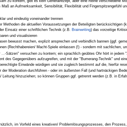
sam zu kontern, gibt es kein Generalrezept, aber eine Reihe verschiedene Mög
aß an Aufmerksamkeit, Sensibilität, Flexibilität und Fingerspitzengefühl un
klar und eindeutig voneinander trennen
 Methoden die aktuellen Voraussetzungen der Beteiligten berücksichtigen (ku
er Einsatz einer schriftlichen Technik (z.B.
Brainwriting
) das vorzeitige Kriti
baren und visualisieren
asen bewusst machen, explizit ansprechen und verbindlich bannen (ggf. geme
ionen (Rechthabereien/ Macht-Spiele einlassen (!) - sondern mit sachlichen, 
er ...-Sätzen" versuchen zu kontern; ein sprachlich geübtes Ohr hört in jedem
ment des Gegegenübers aufzugreifen, und mit der "Bumerang-Technik" und ei
berechtigte Einwände würdigen und sie zugleich bestimmt auf die, hierfür res
er der Moderation durchführen - oder im äußersten Fall (und hartnäckigen B
 Leitung hinzuziehen; so können Gruppen ggf. getrennt werden (z.B. in Erfah
ützlich, im Vorfeld eines kreativen/ Problemlösungsprozesses, den Prozess,