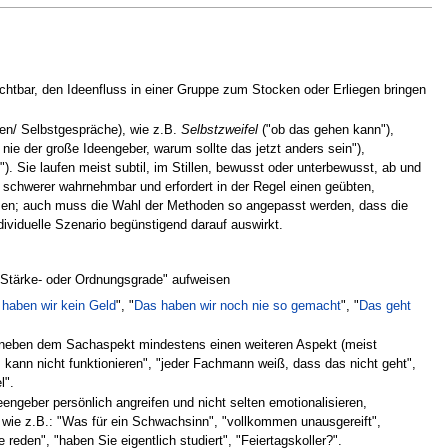
sichtbar, den Ideenfluss in einer Gruppe zum Stocken oder Erliegen bringen
men/ Selbstgespräche), wie z.B.
Selbstzweifel
("ob das gehen kann"),
 nie der große Ideengeber, warum sollte das jetzt anders sein"),
. Sie laufen meist subtil, im Stillen, bewusst oder unterbewusst, ab und
 schwerer wahrnehmbar und erfordert in der Regel einen geübten,
assen; auch muss die Wahl der Methoden so angepasst werden, dass die
dividuelle Szenario begünstigend darauf auswirkt.
 "Stärke- oder Ordnungsgrade" aufweisen
 haben wir kein Geld
", "
Das haben wir noch nie so gemacht
", "
Das geht
 neben dem Sachaspekt mindestens einen weiteren Aspekt (meist
 kann nicht funktionieren", "jeder Fachmann weiß, dass das nicht geht",
l".
eengeber persönlich angreifen und nicht selten emotionalisieren,
, wie z.B.: "Was für ein Schwachsinn", "vollkommen unausgereift",
reden", "haben Sie eigentlich studiert", "Feiertagskoller?".