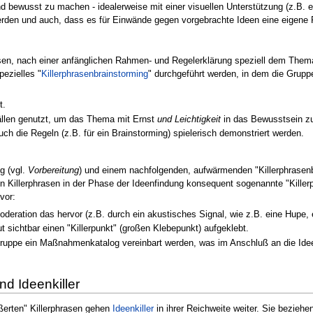
ewusst zu machen - idealerweise mit einer visuellen Unterstützung (z.B. ein
rden und auch, dass es für Einwände gegen vorgebrachte Ideen eine eigene
iesen, nach einer anfänglichen Rahmen- und Regelerklärung speziell dem The
pezielles "
Killerphrasenbrainstorming
" durchgeführt werden, in dem die Grupp
t.
Fällen genutzt, um das Thema mit Ernst
und Leichtigkeit
in das Bewusstsein zu
ch die Regeln (z.B. für ein Brainstorming) spielerisch demonstriert werden.
g (vgl.
Vorbereitung
) und einem nachfolgenden, aufwärmenden "Killerphrasenb
on Killerphrasen in der Phase der Ideenfindung konsequent sogenannte "Kille
vor:
 Moderation das hervor (z.B. durch ein akustisches Signal, wie z.B. eine Hupe, e
sichtbar einen "Killerpunkt" (großen Klebepunkt) aufgeklebt.
ruppe ein Maßnahmenkatalog vereinbart werden, was im Anschluß an die Idee
d Ideenkiller
ßerten" Killerphrasen gehen
Ideenkiller
in ihrer Reichweite weiter. Sie beziehe