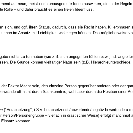
mmend auf neue, meist noch unausgereifte Ideen auswirken, die in der Regeln 
e Rolle – und dafür braucht es einen freien Ideenfluss.
 sich, und ggf. ihren Status, dadurch, dass sie Recht haben. Killerphrasen si
 schon im Ansatz mit Leichtigkeit widerlegen können. Das möglicherweise vor
fgabe nichts zu tun haben (wie z.B. sich angegriffen fühlen bzw. jmd. angreifen
sen. Die Gründe können vielfältiger Natur sein (z.B. Hierarchieunterschiede, p
n der Faktor Macht sein, den einzelne Person gegenüber anderen oder der ganz
d Einwände oft nicht durch Sachkenntnis, wohl aber durch die Position einer Pe
en
("Herabsetzung", i.S.v. herabsetzende/abwertende/negativ bewertende u./o
r Person/Personengruppe – vielfach in drastischer Weise) erfolgt manchmal
um Einsatz kommen.