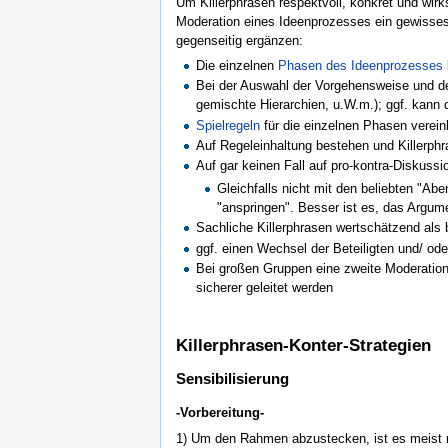
Um Killerphrasen respektvoll, konkret und wirk
Moderation eines Ideenprozesses ein gewisses M
gegenseitig ergänzen:
Die einzelnen
Phasen des Ideenprozesses
Bei der Auswahl der Vorgehensweise und der
gemischte Hierarchien, u.W.m.); ggf. kann d
Spielregeln
für die einzelnen Phasen verein
Auf Regeleinhaltung bestehen und Killerphr
Auf gar keinen Fall auf pro-kontra-Diskuss
Gleichfalls nicht mit den beliebten "Ab
"anspringen". Besser ist es, das Argu
Sachliche Killerphrasen wertschätzend als 
ggf. einen Wechsel der Beteiligten und/ od
Bei großen Gruppen eine zweite Moderation/
sicherer geleitet werden
Killerphrasen-Konter-Strategien
Sensibilisierung
-Vorbereitung-
1) Um den Rahmen abzustecken, ist es meist n