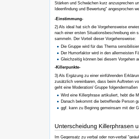
Stärken und Schwächen kurz anzusprechen und b
Ideenfindung und Bewertung" angesprochen we
-Einstimmung-
2) Als ideal hat sich die Vorgehensweise erw
nach einer ersten Situationsbeschreibung ein s
sammeln. Der Vorteil dieser Vorgehensweise:
Die Gruppe wird für das Thema sensibilisier
Der Humorfaktor wird in den allermeisten 
Gleichzeitig können bei diesem Vorgehen au
-Killerpunkte-
3) Als Ergäzung zu einer einführenden Erklärun
zusätzlich vereinbaren, dass beim Auftreten v
geht eine Moderation/ Gruppe folgendermaßen 
Wird eine Killerphrase artikuliert, hebt die
Danach bekommt die betreffende Person gut 
ggf. kann zu Beginng gemeinsam mit der G
Unterscheidung Killerphrasen un
Im Gegensatz zu verbal oder non-verbal "geäu