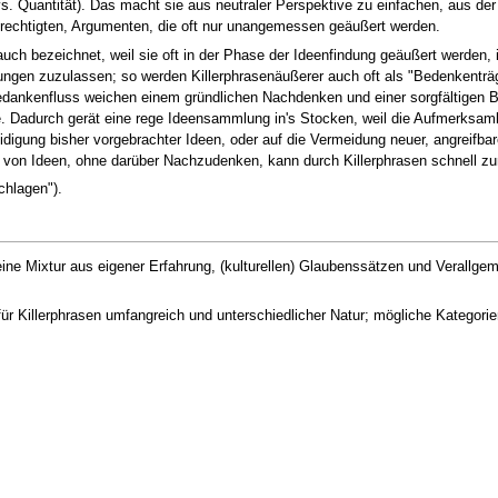
s. Quantität). Das macht sie aus neutraler Perspektive zu einfachen, aus der
berechtigten, Argumenten, die oft nur unangemessen geäußert werden.
uch bezeichnet, weil sie oft in der Phase der Ideenfindung geäußert werden, 
gen zuzulassen; so werden Killerphrasenäußerer auch oft als "Bedenkenträg
Gedankenfluss weichen einem gründlichen Nachdenken und einer sorgfältigen 
Dadurch gerät eine rege Ideensammlung in's Stocken, weil die Aufmerksamk
eidigung bisher vorgebrachter Ideen, oder auf die Vermeidung neuer, angreifba
rn von Ideen, ohne darüber Nachzudenken, kann durch Killerphrasen schnell 
chlagen").
eine Mixtur aus eigener Erfahrung, (kulturellen) Glaubenssätzen und Verallgem
ür Killerphrasen umfangreich und unterschiedlicher Natur; mögliche Kategorie