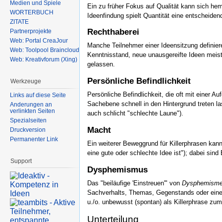
Medien und Spiele
Ein zu früher Fokus auf Qualität kann sich he
WÖRTERBUCH
Ideenfindung spielt Quantität eine entscheidend
ZITATE
Rechthaberei
Partnerprojekte
Web: Portal CreaJour
Manche Teilnehmer einer Ideensitzung definieren
Web: Toolpool Braincloud
Kenntnisstand, neue unausgereifte Ideen meist
Web: Kreativforum (Xing)
gelassen.
Persönliche Befindlichkeit
Werkzeuge
Persönliche Befindlichkeit, die oft mit einer Au
Links auf diese Seite
Sachebene schnell in den Hintergrund treten las
Änderungen an
verlinkten Seiten
auch schlicht "schlechte Laune").
Spezialseiten
Macht
Druckversion
Permanenter Link
Ein weiterer Beweggrund für Killerphrasen kan
eine gute oder schlechte Idee ist"); dabei sin
Support
Dysphemismus
Das "beiläufige 'Einstreuen'" von
Dysphemism
Sachverhalts, Themas, Gegenstands oder eine
u./o. unbewusst (spontan) als Killerphrase z
Unterteilung