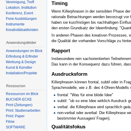
Vereinigung, Treff
Timing
Lokation, Institution
Wenn Killerphrasen in der sensiblen Phase der
Konferenz, Event
rationale Betrachtungen werden bevorzugt vor 
Freie Ausbildungen
haben sie kurzfristigen bis nachhaltigen Einfl
Instrumente
den ersten Grundsatz der Ideenfindung: "Quanti
Kreativitätsaktivisten
In anderen Phasen des kreativen Prozesses, w
die Qualität der vorhanden Vorschläge zu hinte
Anwendungsfelder
Rapport
Anwendungen im Blick
Erfindung & Erfinder
Insbesondere rein sachorientierten Teilnehmern
Werbung & Design
Das kann in der Konsequenz dazu führen, dass 
Kunst & Künstler
Installation/Projekte
Ausdrucksform
Killerphrasen können frontal, subtil oder in F
Ressourcen
Sprachmodelle, wie z.B. des 4-Ohren-Modells v
Ressourcen im Blick
frontal: "Was für eine blöde Idee"
BÜCHER-ECKE
subtil: "ob so eine Idee wirklich Ausdruck ge
Print (Zeitungen)
verbal: die Killerphrase wird sprachlich geä
Print: Studienarbeiten
non-verbal oder averbal: Die Killerphrase 
Print: Paper
bestimmter Aussagen/ Fragen).
Filme
Qualitätsfokus
SOFTWARE