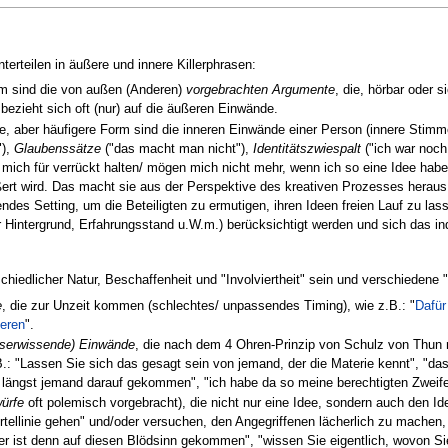
nterteilen in äußere und innere Killerphrasen:
rm sind die von außen (Anderen)
vorgebrachten Argumente
, die, hörbar oder 
bezieht sich oft (nur) auf die äußeren Einwände.
te, aber häufigere Form sind die inneren Einwände einer Person (innere Stim
"),
Glaubenssätze
("das macht man nicht"),
Identitätszwiespalt
("ich war noch
mich für verrückt halten/ mögen mich nicht mehr, wenn ich so eine Idee habe")
ßert wird. Das macht sie aus der Perspektive des kreativen Prozesses heraus
ndes Setting, um die Beteiligten zu ermutigen, ihren Ideen freien Lauf zu l
r Hintergrund, Erfahrungsstand u.W.m.) berücksichtigt werden und sich das in
chiedlicher Natur, Beschaffenheit und "Involviertheit" sein und verschiedene
e
, die zur Unzeit kommen (schlechtes/ unpassendes Timing), wie z.B.: "
Dafür
ieren
".
sserwissende) Einwände
, die nach dem 4 Ohren-Prinzip von Schulz von Thun
.: "Lassen Sie sich das gesagt sein von jemand, der die Materie kennt", "das
 längst jemand darauf gekommen", "ich habe da so meine berechtigten Zweife
ürfe
oft polemisch vorgebracht), die nicht nur eine Idee, sondern auch den Id
rtellinie gehen" und/oder versuchen, den Angegriffenen lächerlich zu machen
wer ist denn auf diesen Blödsinn gekommen", "wissen Sie eigentlich, wovon Sie 