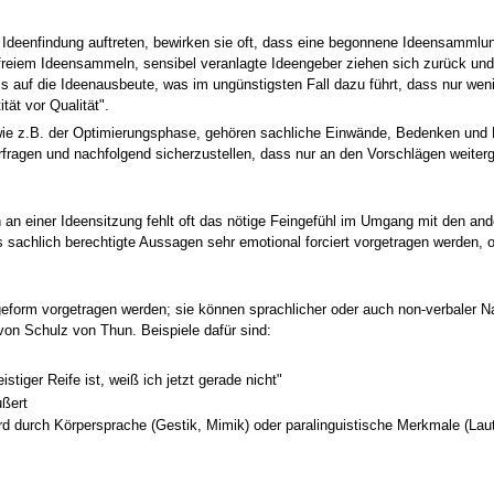
 Ideenfindung auftreten, bewirken sie oft, dass eine begonnene Ideensammlun
freiem Ideensammeln, sensibel veranlagte Ideengeber ziehen sich zurück und 
uss auf die Ideenausbeute, was im ungünstigsten Fall dazu führt, dass nur wen
tät vor Qualität".
ie z.B. der Optimierungsphase, gehören sachliche Einwände, Bedenken und K
rfragen und nachfolgend sicherzustellen, dass nur an den Vorschlägen weiterge
 an einer Ideensitzung fehlt oft das nötige Feingefühl im Umgang mit den and
sachlich berechtigte Aussagen sehr emotional forciert vorgetragen werden, 
rageform vorgetragen werden; sie können sprachlicher oder auch non-verbaler N
on Schulz von Thun. Beispiele dafür sind:
istiger Reife ist, weiß ich jetzt gerade nicht"
ußert
wird durch Körpersprache (Gestik, Mimik) oder paralinguistische Merkmale (L