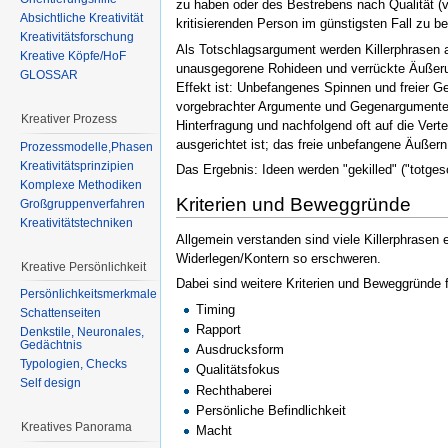
zu haben oder des Bestrebens nach Qualität (v
Absichtliche Kreativität
kritisierenden Person im günstigsten Fall zu 
Kreativitätsforschung
Als Totschlagsargument werden Killerphrasen a
Kreative Köpfe/HoF
unausgegorene Rohideen und verrückte Äußerun
GLOSSAR
Effekt ist: Unbefangenes Spinnen und freier 
vorgebrachter Argumente und Gegenargumente. 
Kreativer Prozess
Hinterfragung und nachfolgend oft auf die Vert
ausgerichtet ist; das freie unbefangene Äuße
Prozessmodelle,Phasen
Kreativitätsprinzipien
Das Ergebnis: Ideen werden "gekilled" ("totges
Komplexe Methodiken
Kriterien und Beweggründe
Großgruppenverfahren
Kreativitätstechniken
Allgemein verstanden sind viele Killerphrasen 
Widerlegen/Kontern so erschweren.
Kreative Persönlichkeit
Dabei sind weitere Kriterien und Beweggründe f
Persönlichkeitsmerkmale
Timing
Schattenseiten
Rapport
Denkstile, Neuronales,
Gedächtnis
Ausdrucksform
Typologien, Checks
Qualitätsfokus
Self design
Rechthaberei
Persönliche Befindlichkeit
Kreatives Panorama
Macht