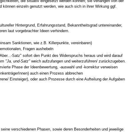
lichkeiten, die situativ eingesetzt werden können; sie verlangen von der
d können einzeln genutzt werden, wie auch sich in ihrer Wirkung ggf.
ltureller Hintergrund, Erfahrungsstand, Bekanntheitsgrad untereinander,
sieren laut vorgebrachter Ideen verhindern.
insam Sanktionen, wie z.B. Killerpunkte, vereinbaren)
unemotionalen, Fragen aushebeln
 "Aber...-Satz" sofort den Punkt des Widerspruchs heraus und wird darauf
nem
"Ja, und-Satz"
weich aufzufangen und weiterzuführen/ zurückzugeben.
ervierte Phase der Ideenbewertung, -auswahl und -korrektur verweisen
edenkenträgerInnen) auch einen Prozess abbrechen
rene/ Einsteiger), oder auch Prozesse durch eine Aufteilung der Aufgaben
 seine verschiedenen Phasen, sowie deren Besonderheiten und jeweilige