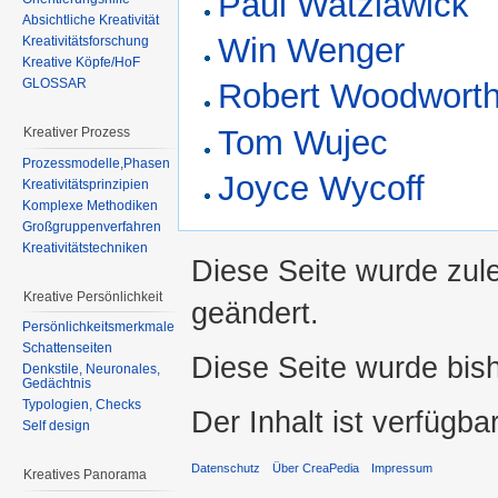
Paul Watzlawick
Absichtliche Kreativität
Win Wenger
Kreativitätsforschung
Kreative Köpfe/HoF
GLOSSAR
Robert Woodwort
Tom Wujec
Kreativer Prozess
Prozessmodelle,Phasen
Joyce Wycoff
Kreativitätsprinzipien
Komplexe Methodiken
Großgruppenverfahren
Kreativitätstechniken
Diese Seite wurde zul
Kreative Persönlichkeit
geändert.
Persönlichkeitsmerkmale
Schattenseiten
Diese Seite wurde bis
Denkstile, Neuronales,
Gedächtnis
Typologien, Checks
Der Inhalt ist verfügba
Self design
Datenschutz
Über CreaPedia
Impressum
Kreatives Panorama