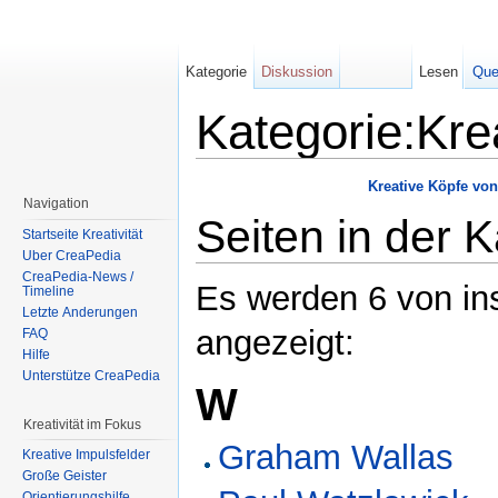
Kategorie
Diskussion
Lesen
Que
Kategorie:Kre
Wechseln zu:
Navigation
,
Suche
Kreative Köpfe von
Navigation
Seiten in der 
Startseite Kreativität
Über CreaPedia
CreaPedia-News /
Es werden 6 von ins
Timeline
Letzte Änderungen
angezeigt:
FAQ
Hilfe
Unterstütze CreaPedia
W
Kreativität im Fokus
Graham Wallas
Kreative Impulsfelder
Große Geister
Orientierungshilfe