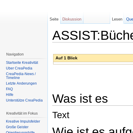
Seite
Diskussion
Lesen
Que
ASSIST:Büche
Wechseln zu:
Navigation
,
Suche
Navigation
Auf 1 Blick
Startseite Kreativität
Über CreaPedia
CreaPedia-News /
Timeline
Letzte Änderungen
FAQ
Was ist es
Hilfe
Unterstütze CreaPedia
Text
Kreativität im Fokus
Kreative Impulsfelder
Wie ist es auf
Große Geister
Orientierungshilfe