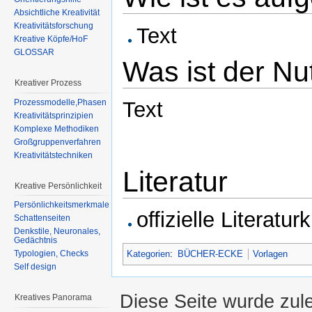
Absichtliche Kreativität
Kreativitätsforschung
Text
Kreative Köpfe/HoF
GLOSSAR
Was ist der Nu
Kreativer Prozess
Prozessmodelle,Phasen
Text
Kreativitätsprinzipien
Komplexe Methodiken
Großgruppenverfahren
Kreativitätstechniken
Literatur
Kreative Persönlichkeit
Persönlichkeitsmerkmale
offizielle Literat
Schattenseiten
Denkstile, Neuronales,
Gedächtnis
Kategorien
:
BÜCHER-ECKE
Vorlagen
Typologien, Checks
Self design
Diese Seite wurde zul
Kreatives Panorama