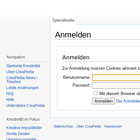
Spezialseite
Anmelden
Wechseln zu:
Navigation
,
Suche
Anmelden
Navigation
Startseite Kreativität
Zur Anmeldung müssen Cookies aktiviert s
Über CreaPedia
Benutzername:
CreaPedia-News /
Timeline
Passwort:
Letzte Änderungen
Mit diesem Browser da
FAQ
Hilfe
Die Anmelde
Unterstütze CreaPedia
Kreativität im Fokus
Datenschutz
Über CreaPedia
Impressum
Kreative Impulsfelder
Große Geister
Orientierungshilfe