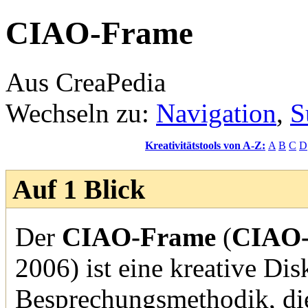
CIAO-Frame
Aus CreaPedia
Wechseln zu:
Navigation
,
S
Kreativitätstools von A-Z:
A
B
C
D
Auf 1 Blick
Der
CIAO-Frame
(
CIAO
2006) ist eine kreative Di
Besprechungsmethodik, die