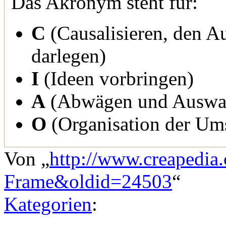
Das Akronym steht für:
C
(Causalisieren, den A
darlegen)
I
(Ideen vorbringen)
A
(Abwägen und Auswahl
O
(Organisation der Um
Von „
http://www.creapedia
Frame&oldid=24503
“
Kategorien
: