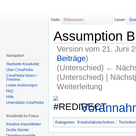
Seite
Diskussion
Lesen
Que
Assumption B
Version vom 21. Juni 
Navigation
Beiträge
)
Startseite Kreativität
(Unterschied) ← Nächst
Über CreaPedia
(Unterschied) | Nächst
CreaPedia-News /
Timeline
Weiterleitung
Letzte Änderungen
FAQ
Wechseln zu:
Navigation
,
Suche
Hilfe
Unterstütze CreaPedia
Vorannah
Kreativität im Fokus
Kategorien
:
Kreativitätstechniken
Techniken
Kreative Impulsfelder
Große Geister
Orientierungshilfe