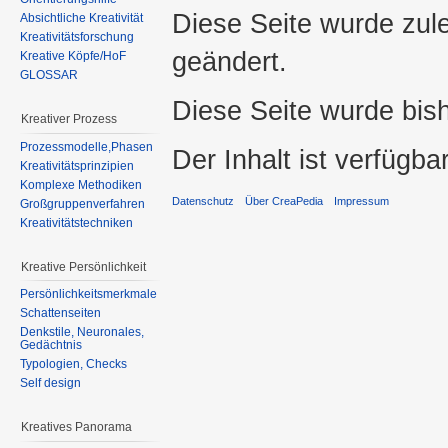
Diese Seite wurde zul
Absichtliche Kreativität
Kreativitätsforschung
geändert.
Kreative Köpfe/HoF
GLOSSAR
Diese Seite wurde bis
Kreativer Prozess
Prozessmodelle,Phasen
Der Inhalt ist verfügba
Kreativitätsprinzipien
Komplexe Methodiken
Datenschutz
Über CreaPedia
Impressum
Großgruppenverfahren
Kreativitätstechniken
Kreative Persönlichkeit
Persönlichkeitsmerkmale
Schattenseiten
Denkstile, Neuronales,
Gedächtnis
Typologien, Checks
Self design
Kreatives Panorama